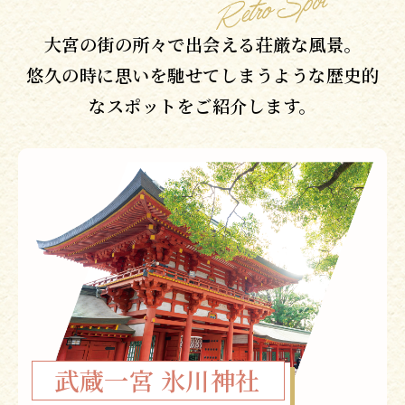
花と緑に囲まれながら憩いのひとときを過ごすことができる、
大宮の街の所々で出会える荘厳な風景。
花屋さん併設のフラワーカフェ。
悠久の時に思いを馳せてしまうような歴史的
なスポットをご紹介します。
▼カフェラテ(600円 税込)
武蔵一宮 氷川神社