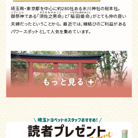
埼玉県・東京都を中心に約280社ある氷川神社の総本社。
ごさいじん
すさのおのみこと
いなだひめのみこと
グリル野菜のトマトソースフォ
御祭神
である「
須佐之男命
」と「
稲田姫命
」がとても仲の良い
カッチャ(780円 税込)▲
夫婦だったということから、 最近では、縁結びのご利益がある
パワースポットとして人気を集めています。
もっと見る