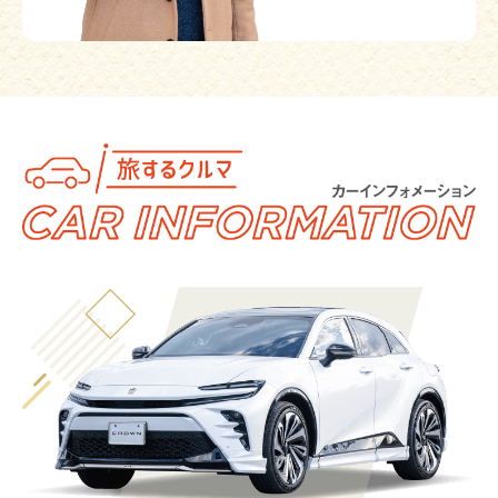
で、詳しくはホームページにてご確認ください。
https://omiyakadomachi.com
埼玉県さいたま市大宮区高鼻町1-407
048-641-0137
春秋期（3・4・9・10月）5:30～17:30
夏期（5～8月）5:00～18:00
冬期（11～2月）6:00～17:00
祈祷斎行時間（予定）9:00～16:00（30分毎）
専用駐車場あり
https://musashiichinomiya-hikawa.or.jp/
Bibli
ビブリ
地域の人々から親しまれてきた「さいたま市立大宮図書館」
が、 人と情報と楽しさが集まるコモンプレイス「Bibli」として生
まれ変わりました。 1階にはオーガニック青果店や飲食店が