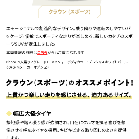
あり、氷川神社参拝の休憩にうってつけです。
エモーショナルで創造的なデザイン。乗り降りや運転のしやすいパ
さいたま市
ッケージ。俊敏でスポーティな走りが楽しめる、新しいカタチのスポ
ーツSUVが誕生しました。
大宮盆栽美術館
オーガニック青果物の専門店。店内の瑞々しい野菜果物から
車両情報の詳細は
こちら
からもご覧になれます
作ったスムージー、クラフトビール等も併設のボタニカル・バ
Photo：5人乗り Zグレード HEV 2.5L。 ボディカラー：プレシャスホワイトパール
ーでお楽しみいただけます。
「盆栽の聖地」として世界中から愛好家が集う、大宮の盆栽
〈090〉※メーカーオプション
村。その傍らに佇む大宮盆栽美術館では、 盆栽の名品、盆器
や鑑賞石など、盆栽にまつわるあらゆる展示物を間近で楽し
むことができます。
上質かつ楽しい走りを感じさせる、
迫力あるサイズ。
幅広大径タイヤ
接地感や踏ん張り感が強調され、自在にクルマを操る喜びを想
像させる幅広タイヤを採用。キビキビ走る取り回しのよさを提供
します。