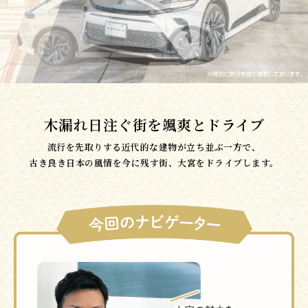
木漏れ日注ぐ街を颯爽とドライブ
流行を先取りする近代的な建物が立ち並ぶ一方で、
古き良き日本の風情を今に残す街、大宮をドライブします。