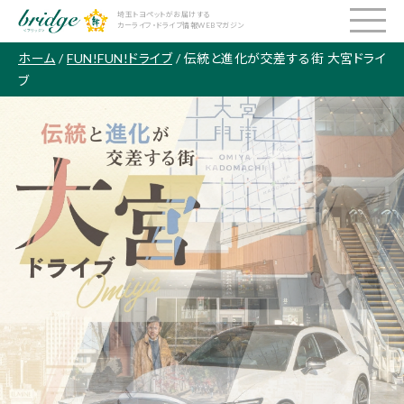
埼玉トヨペットがお届けする
カーライフ・ドライブ情報WEBマガジン
ホーム
/
FUN!FUN!ドライブ
/ 伝統と進化が交差する街 大宮ドライ
ブ