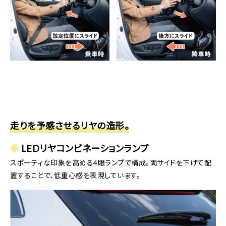
走りを予感させるリヤの造形。
埼玉県さいたま市北区土呂町2-24-3
048-780-2091
LEDリヤコンビネーションランプ
▲冬は中華まんも販売(400円〜 税込)
木曜日（祝日の場合は開館）、年末年始、臨時休館日
あり
スポーティな印象を高める4眼ランプで構成。両サイドを下げて配
（3月～10月）9:00～16:30 ※入館は16:00まで
置することで、低重心感を表現しています。
（11月～2月）9:00～16:00 ※入館は15:30まで
専用駐車場あり
https://www.bonsai-art-museum.jp/ja/
産着から七五三、成人式、卒業袴等、人生の節目に欠かす事