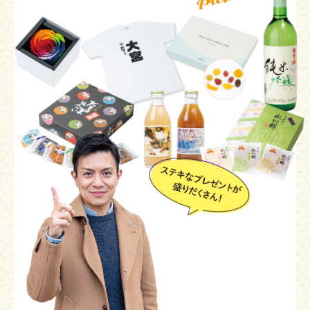
1,400席ある大ホールではオーケストラや演劇が開催されま
す。
埼玉県さいたま市大宮区大門町2-118
専用駐車場あり
▲色とりどりの「ふくろ絵馬」を背景に写真を
撮るのもオススメ
お店・施設によって営業時間・定休日が異なりますの