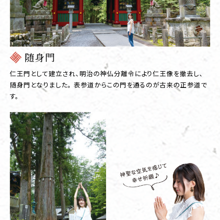
随身門
仁王門として建立され、明治の神仏分離令により仁王像を撤去し、
随身門となりました。 表参道からこの門を通るのが古来の正参道で
す。