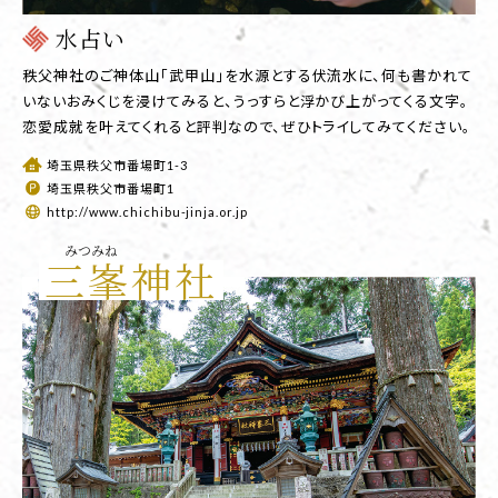
水占い
秩父神社のご神体山「武甲山」を水源とする伏流水に、何も書かれて
いないおみくじを浸けてみると、うっすらと浮かび上がってくる文字。
恋愛成就を叶えてくれると評判なので、ぜひトライしてみてください。
埼玉県秩父市番場町1-3
埼玉県秩父市番場町1
http://www.chichibu-jinja.or.jp
みつみね
三峯神社