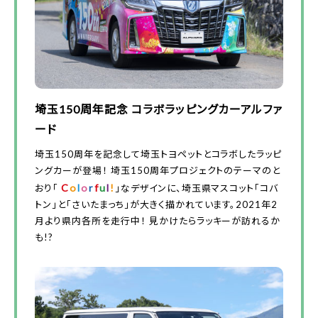
埼玉150周年記念 コラボラッピングカーアルファ
ード
埼玉150周年を記念して埼玉トヨペットとコラボしたラッピ
ングカーが登場！ 埼玉150周年プロジェクトのテーマのと
C
o
l
o
r
f
u
l
!
おり「
」なデザインに、埼玉県マスコット「コバ
トン」と「さいたまっち」が大きく描かれています。2021年2
月より県内各所を走行中！ 見かけたらラッキーが訪れるか
も!?