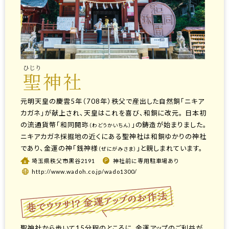
ひじり
聖神社
元明天皇の慶雲5年（708年）秩父で産出した自然銅「ニキア
カガネ」が献上され、天皇はこれを喜び、和銅に改元。 日本初
の流通貨幣「和同開珎
」の鋳造が始まりました。
（わどうかいちん）
ニキアカガネ採掘地の近くにある聖神社は和銅ゆかりの神社
であり、金運の神「銭神様
」と親しまれています。
（ぜにがみさま）
埼玉県秩父市黒谷2191
神社前に専用駐車場あり
http://www.wadoh.co.jp/wado1300/
聖神社から歩いて15分程のところに、金運アップのご利益が