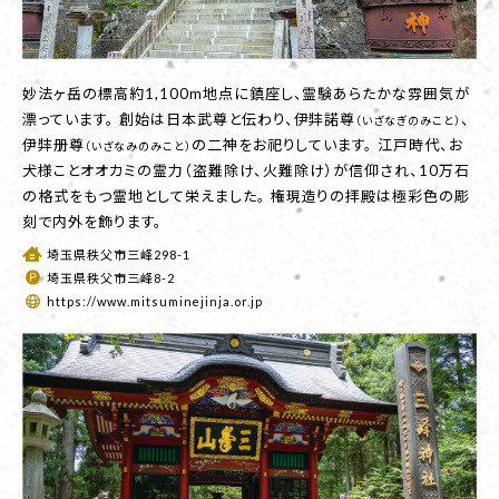
妙法ヶ岳の標高約1,100m地点に鎮座し、霊験あらたかな雰囲気が
漂っています。 創始は日本武尊と伝わり、伊弉諾尊
、
（いざなぎのみこと）
伊弉册尊
の二神をお祀りしています。 江戸時代、お
（いざなみのみこと）
犬様ことオオカミの霊力（盗難除け、火難除け）が信仰され、10万石
の格式をもつ霊地として栄えました。 権現造りの拝殿は極彩色の彫
刻で内外を飾ります。
埼玉県秩父市三峰298-1
埼玉県秩父市三峰8-2
https://www.mitsuminejinja.or.jp