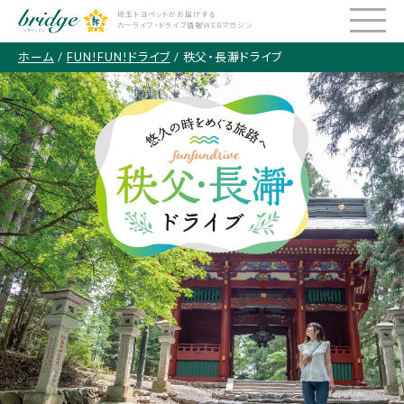
埼玉トヨペットがお届けする
カーライフ・ドライブ情報WEBマガジン
ホーム
/
FUN!FUN!ドライブ
/ 秩父・長瀞ドライブ