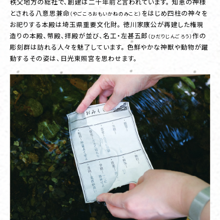
秩父地方の総社で、創建は二千年前と言われています。 知恵の神様
とされる八意思兼命
をはじめ四柱の神々を
（やごころおもいかねのみこと）
お祀りする本殿は埼玉県重要文化財。 徳川家康公が再建した権現
造りの本殿、幣殿、拝殿が並び、名工・左甚五郎
作の
（ひだりじんごろう）
彫刻群は訪れる人々を魅了しています。 色鮮やかな神獣や動物が躍
動するその姿は、日光東照宮を思わせます。