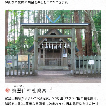
神山など抜群の眺望を楽しむことができます。
ほどさん
賓登山神社奥宮
宝登山頂駅から歩いて6分程度。つつじ園・ロウバイ園の脇を抜け、
階段を上ると、荘厳な雰囲気に包まれます。日本武尊ゆかりの神社