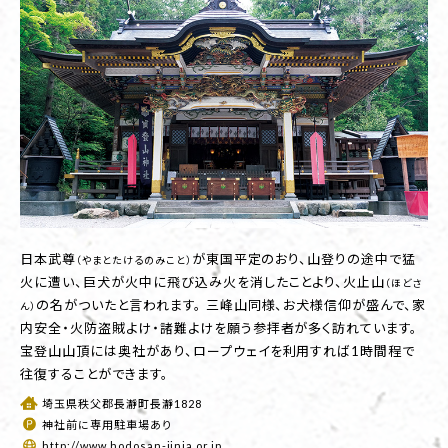
日本武尊
が東国平定のおり、山登りの途中で猛
（やまとたけるのみこと）
火に遭い、巨犬が火中に飛び込み火を消したことより、火止山
（ほどさ
の名がついたと言われます。 三峰山同様、お犬様信仰が盛んで、家
ん）
内安全・火防盗賊よけ・諸難よけを願う参拝者が多く訪れています。
宝登山山頂には奥社があり、ロープウェイを利用すれば1時間程で
往復することができます。
埼玉県秩父郡長瀞町長瀞1828
神社前に専用駐車場あり
http://www.hodosan-jinja.or.jp