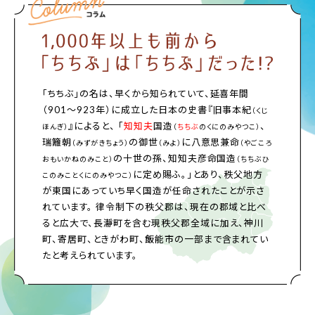
「ちちぶ」の名は、早くから知られていて、延喜年間
（901～923年）に成立した日本の史書『旧事本紀
（くじ
』によると、 「
知知夫
国造
、
ほんぎ）
（
ちちぶ
のくにのみやつこ）
瑞籬朝
の御世
に八意思兼命
（みずがきちょう）
（みよ）
（やごころ
の十世の孫、知知夫彦命国造
おもいかねのみこと）
（ちちぶひ
に定め賜ふ。」とあり、秩父地方
このみことくにのみやつこ）
が東国にあっていち早く国造が任命されたことが示さ
れています。 律令制下の秩父郡は、現在の郡域と比べ
ると広大で、長瀞町を含む現秩父郡全域に加え、神川
町、寄居町、ときがわ町、飯能市の一部まで含まれてい
たと考えられています。