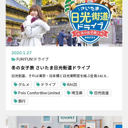
2020.1.27
FUN!FUN!ドライブ
冬の女子旅 さいたま日光街道ドライブ
日光街道、それは東京・日本橋と日光東照宮を結ぶ全長142.8…
グルメ
ドライブ
RAIZE
Polo Comfortline Limited
埼玉県
日光街道
旅行