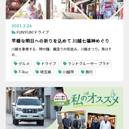
2021.2.26
FUN!FUN!ドライブ
平穏な明日への祈りを込めて 川越七福神めぐり
川越を象徴する、時の鐘、蔵造りの街並み、川越まつり。実はそ
の…
グルメ
ドライブ
ランドクルーザー プラド
T-Roc
埼玉県
川越市
旅行