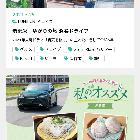
2021.5.25
FUN!FUN!ドライブ
渋沢栄一ゆかりの地 深谷ドライブ
2021年大河ドラマ「青天を衝け」の主人公、そして令和6年に…
グルメ
ドライブ
Green Blaze ハリアー
Passat
埼玉県
深谷市
旅行