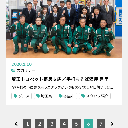
2020.1.10
店舗リレー
埼玉トヨペット寄居支店／手打ちそば酒屋 吾里
“お客様の心に寄り添うスタッフがいつも居る”美しい自然いっぱ…
グルメ
埼玉県
寄居市
スタッフ紹介
1
2
3
4
5
6
7