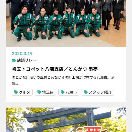
2020.3.19
店舗リレー
埼玉トヨペット八潮支店／とんかつ 串亭
のどかな川沿いの風景と昔ながらの町工場が混在する八潮市。活
気…
グルメ
埼玉県
八潮市
スタッフ紹介