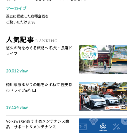
アーカイブ
過去に掲載した各種企画を
ご覧いただけます。
人気記事
RANKING
悠久の時をめぐる旅路へ 秩父・長瀞ド
ライブ
20,012 view
徳川家康ゆかりの地をたずねて 歴史都
市ドライブin行田
19,134 view
Volkswagenおすすめメンテナンス商
品 サポート＆メンテナンス